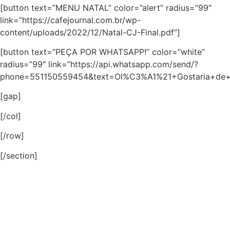
[button text=”MENU NATAL” color=”alert” radius=”99″
link=”https://cafejournal.com.br/wp-
content/uploads/2022/12/Natal-CJ-Final.pdf”]
[button text=”PEÇA POR WHATSAPP!” color=”white”
radius=”99″ link=”https://api.whatsapp.com/send/?
phone=551150559454&text=Ol%C3%A1%21+Gostaria+de+
[gap]
[/col]
[/row]
[/section]