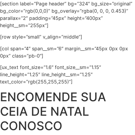
[section label=”Page header” bg=”324″ bg_size=”original”
bg_color=”rgb(0,0,0)” bg_overlay=”rgba(0, 0, 0, 0.453)”
parallax=”2″ padding=”45px” height=”400px”
height__sm=”255px”]
[row style=”small” v_align=”middle”]
[col span=”4″ span__sm=”6″ margin__sm=”45px 0px 0px
0px” class=”pb-0″]
[ux_text font_size=”1.6″ font_size__sm=”1.15″
line_height=”1.25″ line_height__sm=”1.25″
text_color=”rgb(255,255,255)”]
ENCOMENDE SUA
CEIA DE NATAL
CONOSCO