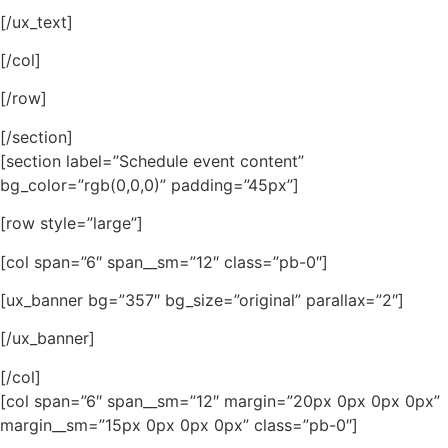
[/ux_text]
[/col]
[/row]
[/section]
[section label=”Schedule event content”
bg_color=”rgb(0,0,0)” padding=”45px”]
[row style=”large”]
[col span=”6″ span__sm=”12″ class=”pb-0″]
[ux_banner bg=”357″ bg_size=”original” parallax=”2″]
[/ux_banner]
[/col]
[col span=”6″ span__sm=”12″ margin=”20px 0px 0px 0px”
margin__sm=”15px 0px 0px 0px” class=”pb-0″]